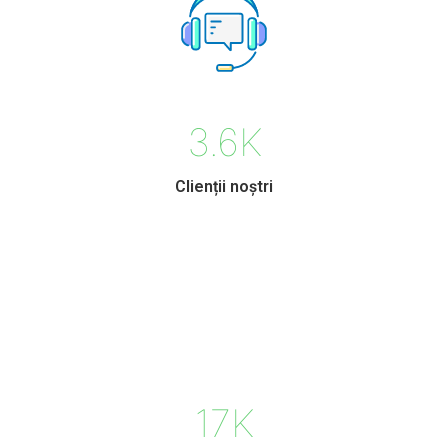
3.6
K
Clienții noștri
17
K