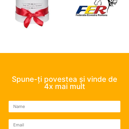
Spune-ți povestea și vinde de
4x mai mult