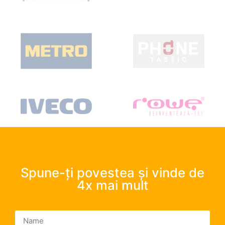
Spune-ți povestea și vinde de
4x mai mult