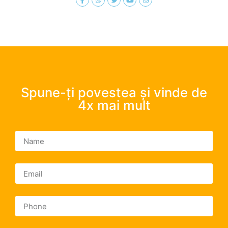
Spune-ți povestea și vinde de
4x mai mult