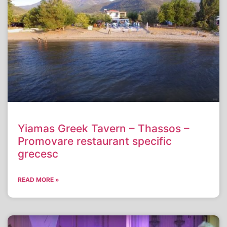
Yiamas Greek Tavern – Thassos –
Promovare restaurant specific
grecesc
READ MORE »