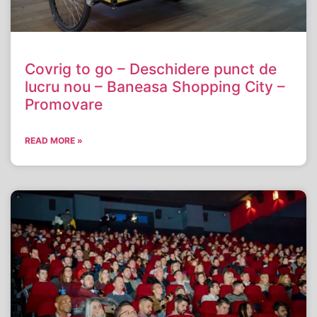
Covrig to go – Deschidere punct de
lucru nou – Baneasa Shopping City –
Promovare
READ MORE »