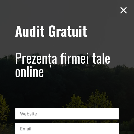
Audit Gratuit
Day:
December
2, 2018
Prezența firmei tale
online
Kaufland – Tara Mea – Sedinta Foto in
Studio de produse