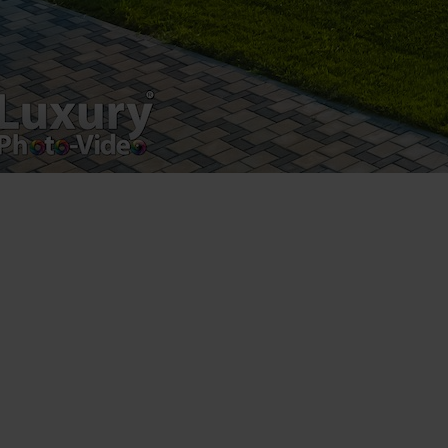
Copyright 2021 ©
Postări servicii
Fotografie de produs
Video Marketing
Promovare Online
Strategii de marketing
Testimonial Lorand Soareș Szasz
Contact Telefonic