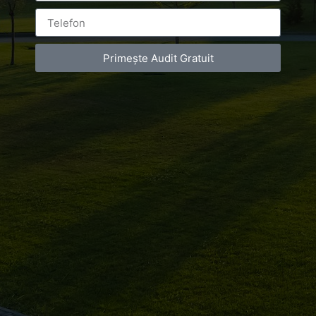
Primește Audit Gratuit
Luxury-Photo-Video is a Sun Luxes Int SRL
product.
Registered address – Romania, Bucharest,
Drumul Agatului 26A
VAT Number – RO 34775532