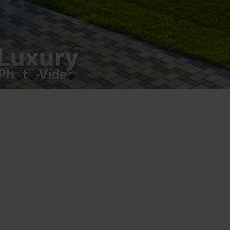
Cum pot deveni viral? Care sunt cele mai eficiente
metode de a-mi face afacerea cunoscută? Ce trebuie să
fac pentru a deveni vizibil? Dacă ai un business al tău,
cu siguranță te-ai întrebat cel puțin o dată aceste
lucruri. Și bine ai făcut! Fără o strategie de marketing,
pe care fie o faci tu, fie […]
Piatra Neamt 18-21 iulie –
Transmisiune Eveniment Live, Foto si
Video