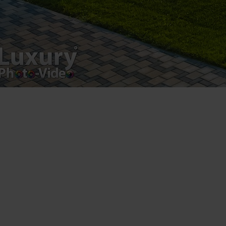
Contact Telefonic
RO: 031 631 12 13
RO: 0786 044 044
UK (free): 0808 189 0714
USA: 1 929 236 4585
Follow us
Facebook
Youtube
Instagram