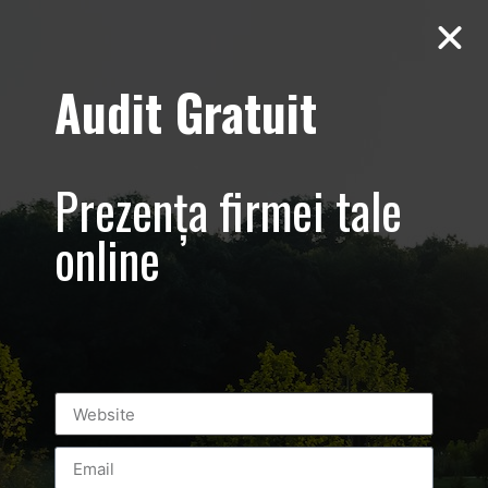
Audit Gratuit
Cart
[woocommerce_cart]
Prezența firmei tale
online
Luxury-Photo-Video is a Sun Luxes Int SRL
product.
Registered address – Romania, Bucharest,