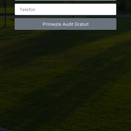
Drumul Agatului 26A
VAT Number – RO 34775532
Primește Audit Gratuit
Copyright 2021 ©
Postări servicii
Fotografie de produs
Video Marketing
Promovare Online
Strategii de marketing
Testimonial Lorand Soareș Szasz