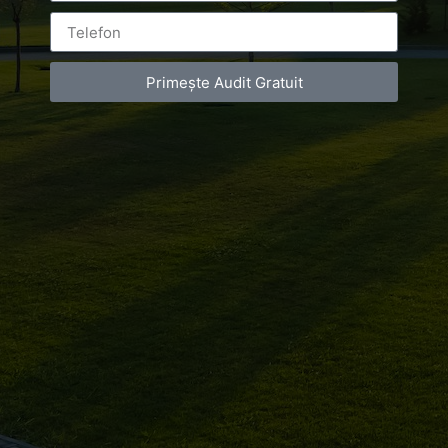
Drumul Agatului 26A
VAT Number – RO 34775532
Primește Audit Gratuit
Copyright 2021 ©
Postări servicii
Fotografie de produs
Video Marketing
Promovare Online
Strategii de marketing
Testimonial Lorand Soareș Szasz