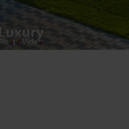
Contact Telefonic
RO: 031 631 12 13
RO: 0786 044 044
UK (free): 0808 189 0714
USA: 1 929 236 4585
Follow us
Facebook
Youtube
Instagram