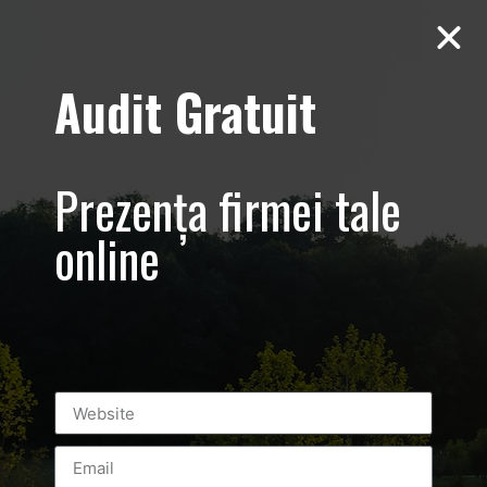
Audit Gratuit
Checkout
[woocommerce_checkout]
Prezența firmei tale
online
Luxury-Photo-Video is a Sun Luxes Int SRL
product.
Registered address – Romania, Bucharest,