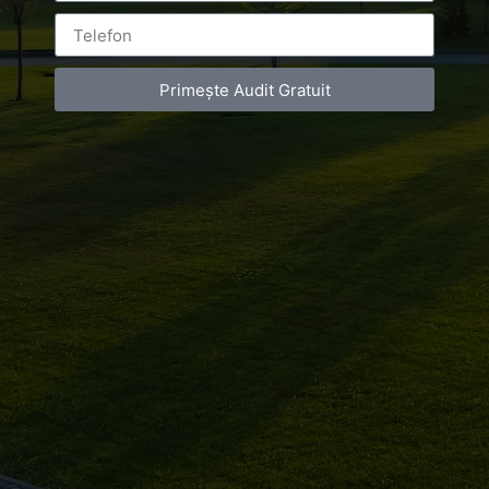
VAT Number – RO 34775532
Copyright 2021 ©
Primește Audit Gratuit
Postări servicii
Fotografie de produs
Video Marketing
Promovare Online
Strategii de marketing
Testimonial Lorand Soareș Szasz