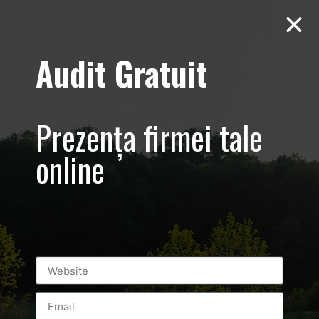
Audit Gratuit
General Pricing
Prezența firmei tale
online
Luxury-Photo-Video is a Sun Luxes Int SRL
product.
Registered address – Romania, Bucharest,
Drumul Agatului 26A