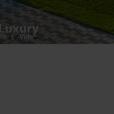
Contact Telefonic
RO: 031 631 12 13
RO: 0786 044 044
UK (free): 0808 189 0714
USA: 1 929 236 4585
Follow us
Facebook
Youtube
Instagram
WhatsApp