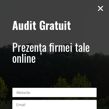
Audit Gratuit
Tag:
cristian dan
popescu
Prezența firmei tale
online
Gala Celebritatilor 2016 Promovare
eveniment – foto-video