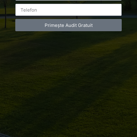
Primește Audit Gratuit
Gala Celebrităților 2016 Lista completă a laureaților din
acest an [fbls] Cea de-a noua ediție a galei
“Celebritățile Anului 2016”, a avut loc de curând în
Capitală, marcând cei 9 ani de existență, prin acordarea
a 40 de premii personalităților publice din acest an.
Gala a fost realizată de către Professional Celebrity,
Ambasa’or Events, Green […]