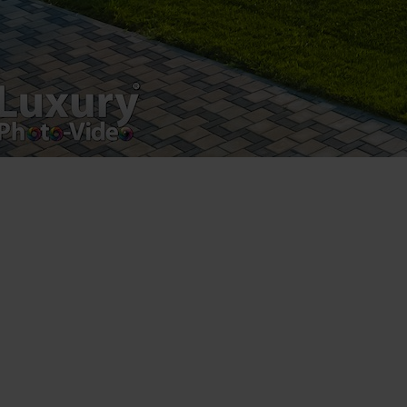
Luxury-Photo-Video is a Sun Luxes Int SRL
product.
Registered address – Romania, Bucharest,
Drumul Agatului 26A
VAT Number – RO 34775532
Copyright 2021 ©
Postări servicii
Fotografie de produs
Video Marketing