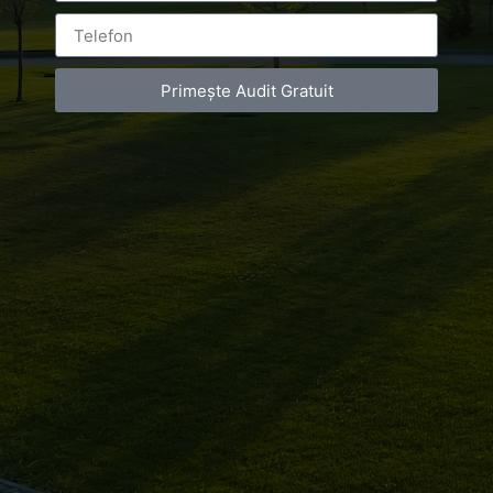
Primește Audit Gratuit
Cum pot deveni viral? Care sunt cele mai eficiente
metode de a-mi face afacerea cunoscută? Ce trebuie să
fac pentru a deveni vizibil? Dacă ai un business al tău,
cu siguranță te-ai întrebat cel puțin o dată aceste
lucruri. Și bine ai făcut! Fără o strategie de marketing,
pe care fie o faci tu, fie […]
Luxury-Photo-Video is a Sun Luxes Int SRL