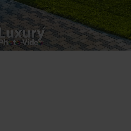
product.
Registered address – Romania, Bucharest,
Drumul Agatului 26A
VAT Number – RO 34775532
Copyright 2021 ©
Postări servicii
Fotografie de produs
Video Marketing
Promovare Online
Strategii de marketing