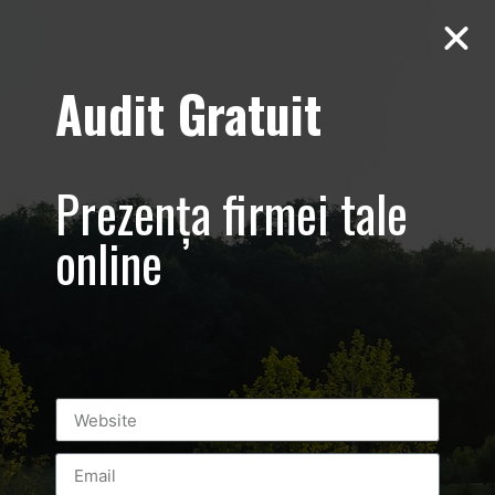
Audit Gratuit
Tag:
facebook
ads
Prezența firmei tale
online
Top 3 metode de promovare online