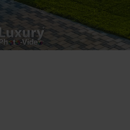
product.
Registered address – Romania, Bucharest,
Drumul Agatului 26A
VAT Number – RO 34775532
Copyright 2021 ©
Postări servicii
Fotografie de produs
Video Marketing
Promovare Online
Strategii de marketing