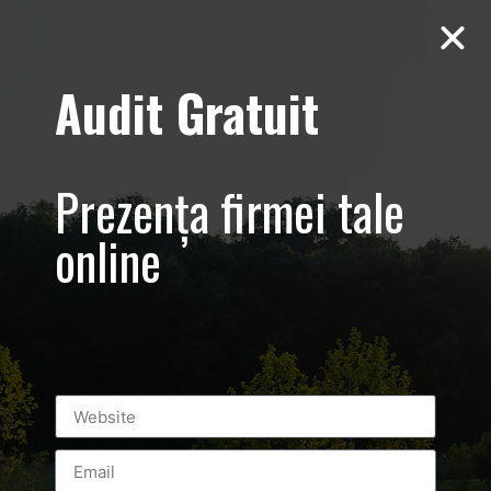
Audit Gratuit
Tag:
florin neby
Gala Celebritatilor 2016 Promovare
Prezența firmei tale
eveniment – foto-video
online