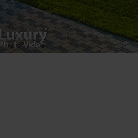
Drumul Agatului 26A
VAT Number – RO 34775532
Copyright 2021 ©
Postări servicii
Fotografie de produs
Video Marketing
Promovare Online
Strategii de marketing
Testimonial Lorand Soareș Szasz