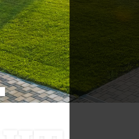
Postări servicii
Cont
Fotografie de produs
Video Marketing
RO: 0
Promovare Online
T
RO: 0
Strategii de marketing
UK (f
Testimonial Lorand Soareș
Szasz
USA: 