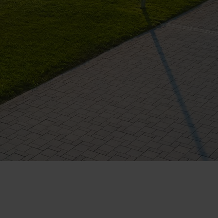
act Telefonic
Follow us
31 631 12 13
Facebook
786 044 044
Youtube
ree): 0808 189 0714
Instagram
1 929 236 4585
WhatsApp