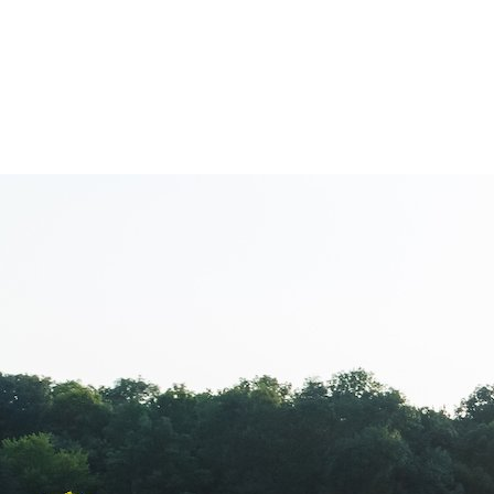
Tag:
Herneaco
Herneacova International Jump