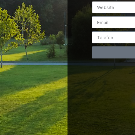
rnational Horse Jumping competition from Romania. Thank 
nal Jumping – LiveStreaming – Arhiva filmare Ziua 1 – 13
6 Septembrie […]