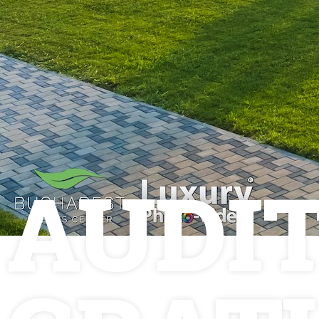
Luxury-Photo-Video is a Sun
Luxes Int SRL product.
Registered address – Romania,
AUDI
Bucharest, Drumul Agatului 26A
VAT Number – RO 34775532
Copyright 2021 ©