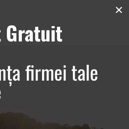
 Gratuit
Contact
AUDIT Gratuit
nța firmei tale
iv de echitatie
e