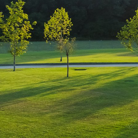
Here you can watch live the Herneacova Inte
Domeniul Herneacova – Herneacova Internatio
2017 Ziua 3 – 15 Septembrie 2017 Ziua 4 – 1