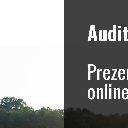
Audit
Strategii de marketing video
Blog
va
Preze
ing Live – Transmisiune eveniment sport
onlin