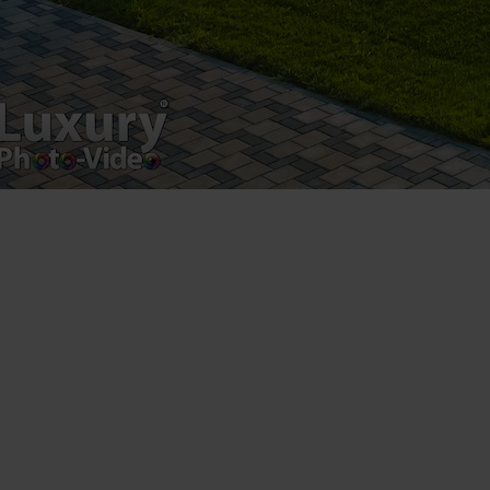
Luxury-Photo-Video is a Sun Luxes Int SRL
product.
Registered address – Romania, Bucharest,
Drumul Agatului 26A
VAT Number – RO 34775532
Copyright 2021 ©
Postări servicii
Fotografie de produs
Video Marketing
Promovare Online