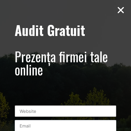
Audit Gratuit
Tag:
imagine
firma online
Prezența firmei tale
online
Abonament 7 € / zi Imagine, Site,
Promovare Online Bucuresti, Social
Media​ – totul pentru firma ta