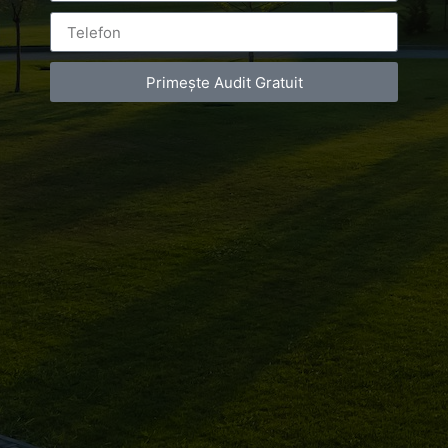
Primește Audit Gratuit
Promovare Online – București, România și Europa
Apelează la soluția noastră Online completă 80% din
utilizatori preferă să vizioneze un video decât să
citească un articol de blog96% din cumpărători sunt de
acord că video i-a ajutat în decizia de cumpărareVideo
crește șansele de a cumpăra cu 50% în pagina în care
este folosit95% mai […]