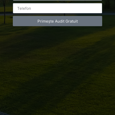
Primește Audit Gratuit
[fbls]
Gala Celebritatilor 2016 Promovare
eveniment – foto-video