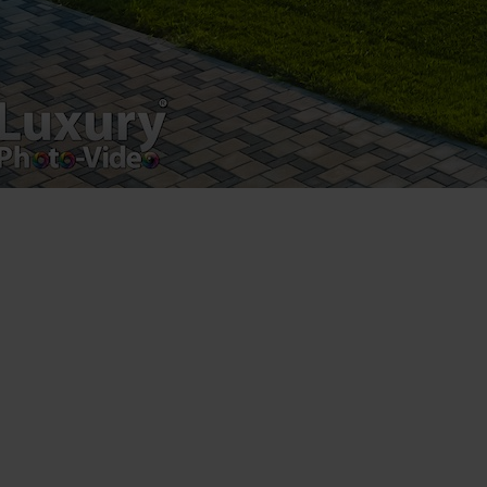
Gala Celebrităților 2016 Lista completă a laureaților din
acest an [fbls] Cea de-a noua ediție a galei
“Celebritățile Anului 2016”, a avut loc de curând în
Capitală, marcând cei 9 ani de existență, prin acordarea
a 40 de premii personalităților publice din acest an.
Gala a fost realizată de către Professional Celebrity,
Ambasa’or Events, Green […]
Luxury-Photo-Video is a Sun Luxes Int SRL
product.