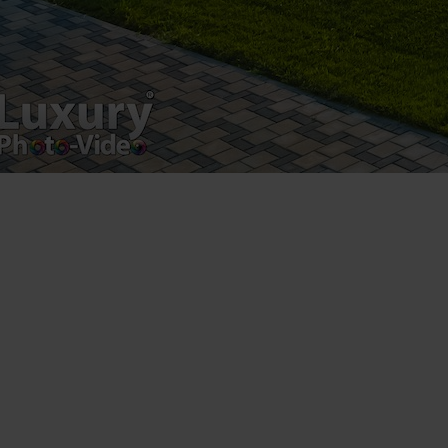
product.
Registered address – Romania, Bucharest,
Drumul Agatului 26A
VAT Number – RO 34775532
Copyright 2021 ©
Postări servicii
Fotografie de produs
Video Marketing
Promovare Online
Strategii de marketing