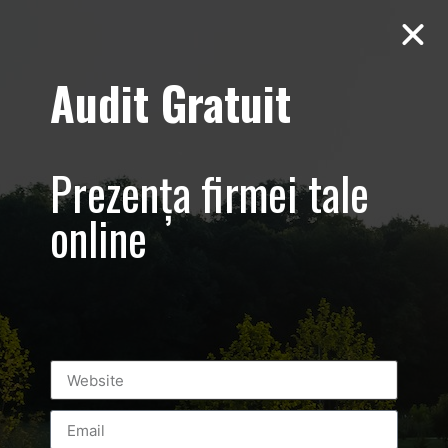
Audit Gratuit
Tag:
oana turcu
Gala Celebritatilor 2016 Promovare
Prezența firmei tale
eveniment – foto-video
online