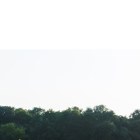
Tag:
postari s
Abonament 7 € / zi Imagine, Sit