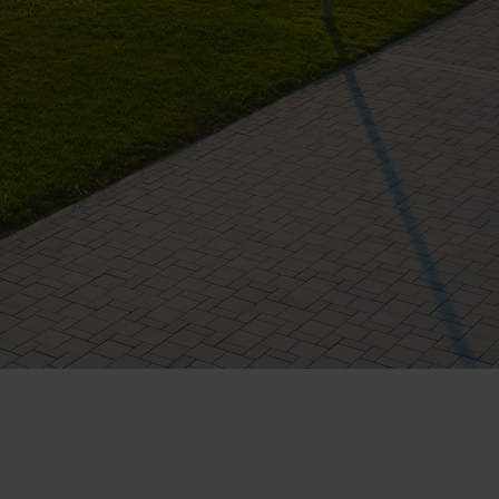
act Telefonic
Follow us
31 631 12 13
Facebook
786 044 044
Youtube
ree): 0808 189 0714
Instagram
1 929 236 4585
WhatsApp