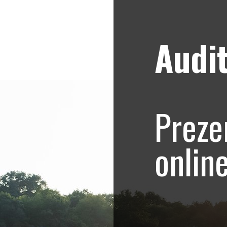
Audit
Strategii de marketing video
Blog
ocial media
Preze
e, Promovare Online Bucuresti, Social Med
onlin