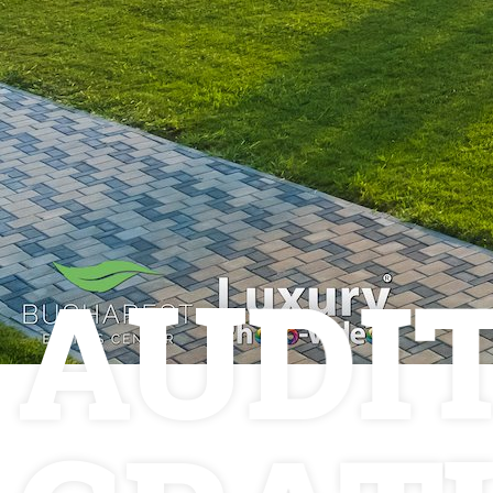
Luxury-Photo-Video is a Sun
Luxes Int SRL product.
Registered address – Romania,
AUDI
Bucharest, Drumul Agatului 26A
VAT Number – RO 34775532
Copyright 2021 ©