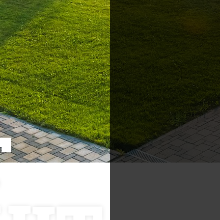
Postări servicii
Cont
Fotografie de produs
Video Marketing
RO: 0
Promovare Online
T
RO: 0
Strategii de marketing
UK (f
Testimonial Lorand Soareș
Szasz
USA: 