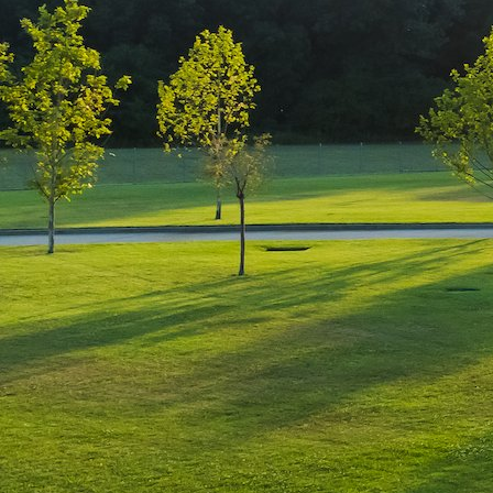
Promovare Online – București, România și Euro
să citească un articol de blog96% din cumpăr
50% în pagina în care este folosit95% mai […