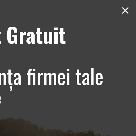
 Gratuit
Contact
AUDIT Gratuit
nța firmei tale
ia​ – totul pentru firma ta
e