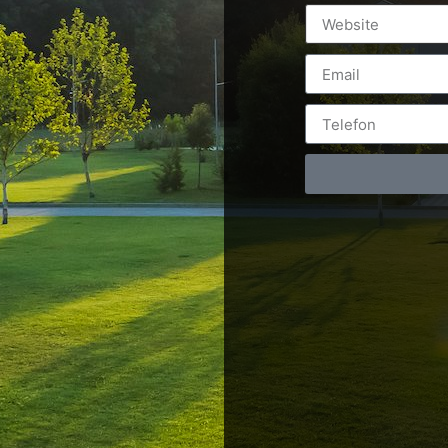
pa Apelează la soluția noastră Online completă 80% din uti
ători sunt de acord că video i-a ajutat în decizia de cump
]