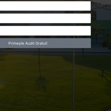
Primește Audit Gratuit
lizatori preferă să vizioneze un video decât
ărareVideo crește șansele de a cumpăra cu