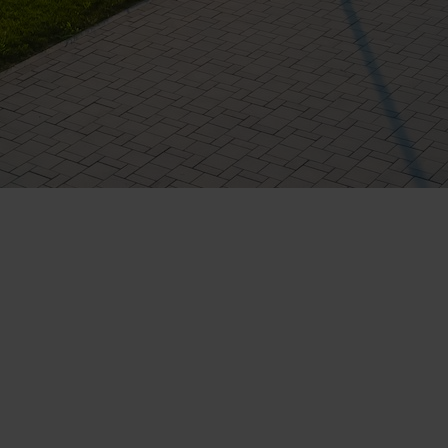
lizatori preferă să vizioneze un video decât
ărareVideo crește șansele de a cumpăra cu
act Telefonic
Follow us
31 631 12 13
Facebook
786 044 044
Youtube