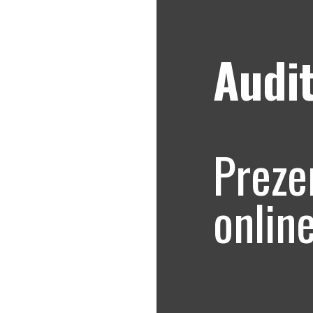
Audit
Strategii de marketing video
Blog
 online bucuresti
Preze
line
onlin