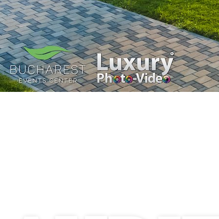
Promovare Online – București, România și Euro
să citească un articol de blog96% din cumpăr
50% în pagina în care este folosit95% mai […
Luxury-Photo-Video is a Sun
Luxes Int SRL product.
Registered address – Romania,
Bucharest, Drumul Agatului 26A