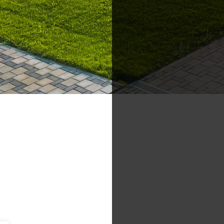
pa Apelează la soluția noastră Online completă 80% din uti
ători sunt de acord că video i-a ajutat în decizia de cump
]
Postări servicii
Cont
Fotografie de produs
Video Marketing
RO: 0
Promovare Online
RO: 0
Strategii de marketing