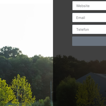
ciente metode de a-mi face afacerea cunoscută? Ce trebuie s
 puțin o dată aceste lucruri. Și bine ai făcut! Fără o strategi
e, Promovare Online Bucuresti, Social Med