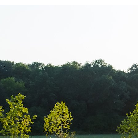
Cum pot deveni viral? Care sunt cele mai efi
business al tău, cu siguranță te-ai întrebat cel
Abonament 7 € / zi Imagine, Sit