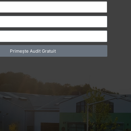
Primește Audit Gratuit
ă fac pentru a deveni vizibil? Dacă ai un
e de marketing, pe care fie o faci tu, fie […]
ia​ – totul pentru firma ta