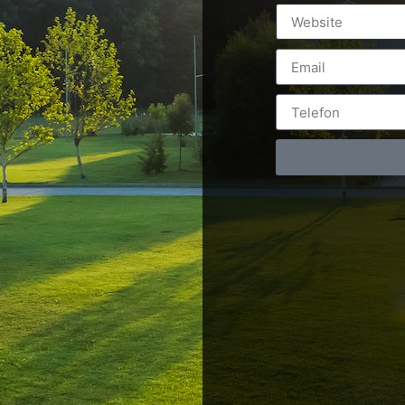
având în vedere competiția acerbă care a acaparat piața pro
te, mai ales pentru companiile care alocă un buget restrans î
oneze la fel de bine […]