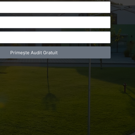
Primește Audit Gratuit
duselor și a serviciilor. Eforturile
n această direcție. Este drept, nu există o