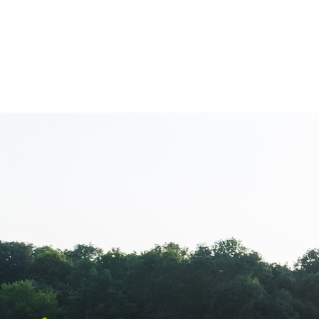
Tag:
promovar
5 strategii de promovare a unei 