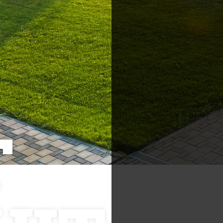
Postări servicii
Cont
Fotografie de produs
Video Marketing
RO: 0
Promovare Online
T
RO: 0
Strategii de marketing
UK (f
Testimonial Lorand Soareș
Szasz
USA: 