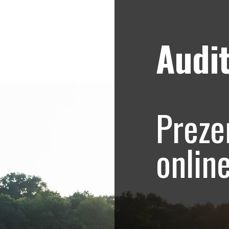
Audit
Strategii de marketing video
Blog
e
Preze
firme pe care să le încerci
onlin