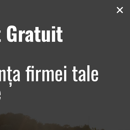
 Gratuit
Contact
AUDIT Gratuit
nța firmei tale
e