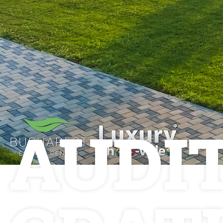
Luxury-Photo-Video is a Sun
Luxes Int SRL product.
Registered address – Romania,
AUDI
Bucharest, Drumul Agatului 26A
VAT Number – RO 34775532
Copyright 2021 ©