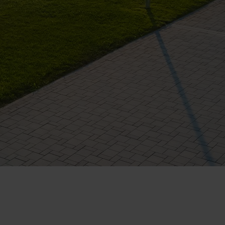
act Telefonic
Follow us
31 631 12 13
Facebook
786 044 044
Youtube
ree): 0808 189 0714
Instagram
1 929 236 4585
WhatsApp