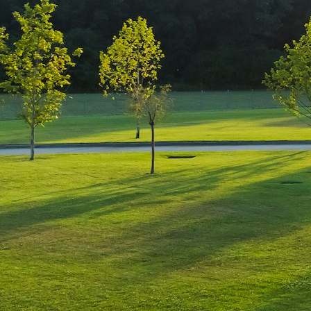
Promovarea firmei tale este absolut necesară, 
publicitare trebuie să fie, însă, bine gestiona
rețetă universală de promovare care să funcți