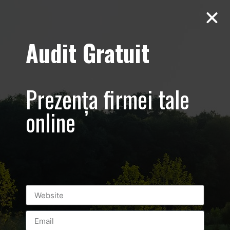
Audit Gratuit
Tag:
social
media
Prezența firmei tale
online
Top 3 metode de promovare online