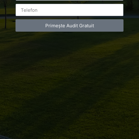
Primește Audit Gratuit
Cum pot deveni viral? Care sunt cele mai eficiente
metode de a-mi face afacerea cunoscută? Ce trebuie să
fac pentru a deveni vizibil? Dacă ai un business al tău,
cu siguranță te-ai întrebat cel puțin o dată aceste
lucruri. Și bine ai făcut! Fără o strategie de marketing,
pe care fie o faci tu, fie […]
Luxury-Photo-Video is a Sun Luxes Int SRL