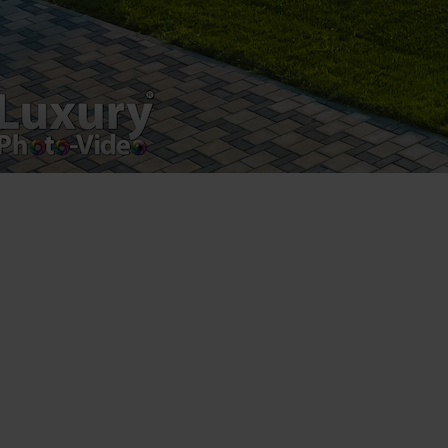
product.
Registered address – Romania, Bucharest,
Drumul Agatului 26A
VAT Number – RO 34775532
Copyright 2021 ©
Postări servicii
Fotografie de produs
Video Marketing
Promovare Online
Strategii de marketing