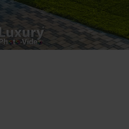
Luxury-Photo-Video is a Sun Luxes Int SRL
product.
Registered address – Romania, Bucharest,
Drumul Agatului 26A