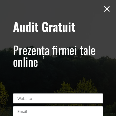
Audit Gratuit
Tag:
victoria
sava
Prezența firmei tale
online
Victoria Sava – Crystal Queen
Collection – promovare prezentare de
moda – Rochii – Bucuresti