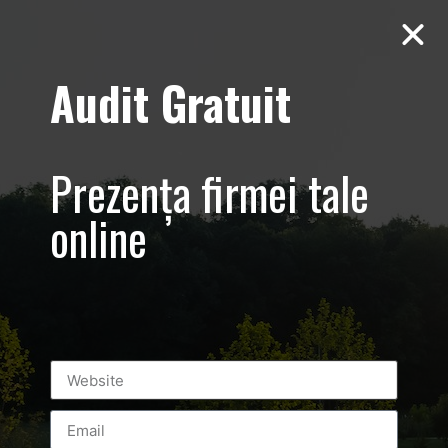
Audit Gratuit
Balkan
Championship –
Prezența firmei tale
Promovare si
online
transmisiune
live eveniment
sportiv –