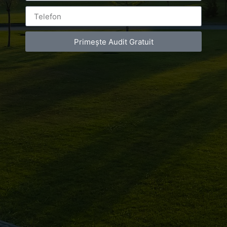
Campionatul
Balcanic
Primește Audit Gratuit
Leave a Reply
You must be
logged in
to post a comment.