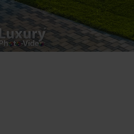
Luxury-Photo-Video is a Sun Luxes Int SRL
product.
Registered address – Romania, Bucharest,
Drumul Agatului 26A
VAT Number – RO 34775532
Copyright 2021 ©
Postări servicii
Fotografie de produs