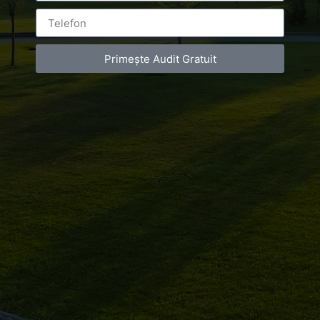
Campionatul
Balcanic
Primește Audit Gratuit
Leave a Reply
You must be
logged in
to post a comment.