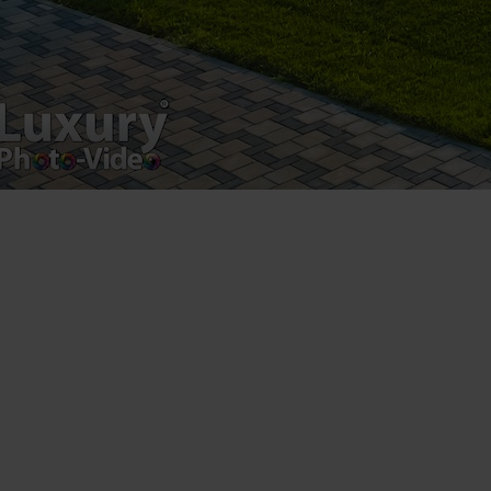
Luxury-Photo-Video is a Sun Luxes Int SRL
product.
Registered address – Romania, Bucharest,
Drumul Agatului 26A
VAT Number – RO 34775532
Copyright 2021 ©
Postări servicii
Fotografie de produs