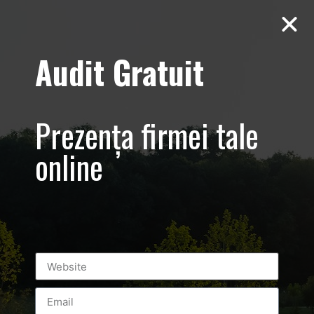
Audit Gratuit
Balkan
Championship –
Prezența firmei tale
Promovare si
online
transmisiune
live eveniment
sportiv –