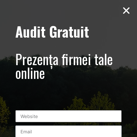
Audit Gratuit
Balkan
Championship –
Prezența firmei tale
Promovare si
online
transmisiune
live eveniment
sportiv –