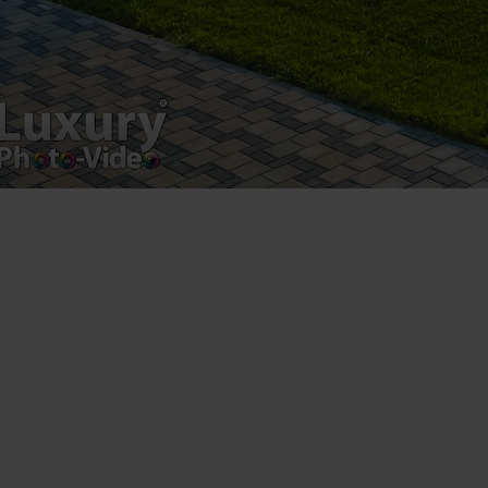
Luxury-Photo-Video is a Sun Luxes Int SRL
product.
Registered address – Romania, Bucharest,
Drumul Agatului 26A
VAT Number – RO 34775532
Copyright 2021 ©
Postări servicii
Fotografie de produs
Video Marketing