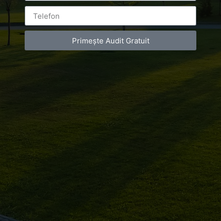
Campionatul
Balcanic
Primește Audit Gratuit
Leave a Reply
You must be
logged in
to post a comment.