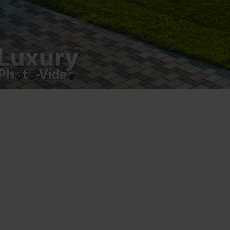
Luxury-Photo-Video is a Sun Luxes Int SRL
product.
Registered address – Romania, Bucharest,
Drumul Agatului 26A
VAT Number – RO 34775532
Copyright 2021 ©
Postări servicii
Fotografie de produs