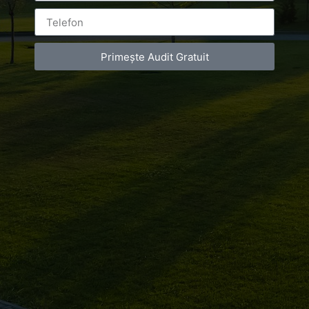
corporate
Primește Audit Gratuit
Leave a Reply
You must be
logged in
to post a comment.