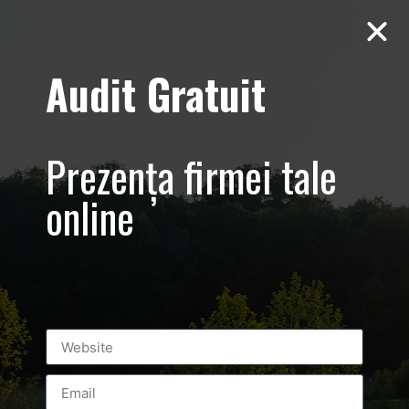
Audit Gratuit
Casa E4 –
Ecologica –
Prezența firmei tale
Corbeanca,
online
Paradisul Verde
Prezentare
imobiliara