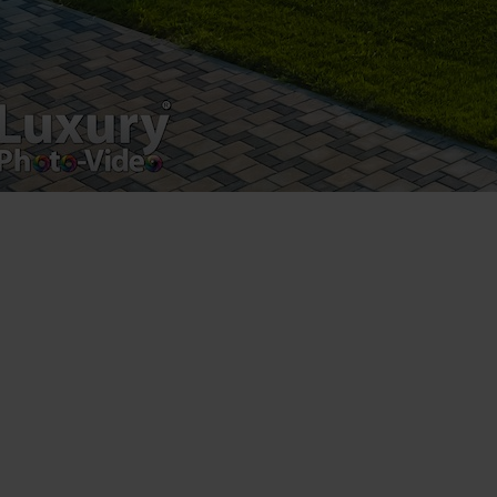
Luxury-Photo-Video is a Sun Luxes Int SRL
product.
Registered address – Romania, Bucharest,
Drumul Agatului 26A
VAT Number – RO 34775532
Copyright 2021 ©
Postări servicii
Fotografie de produs