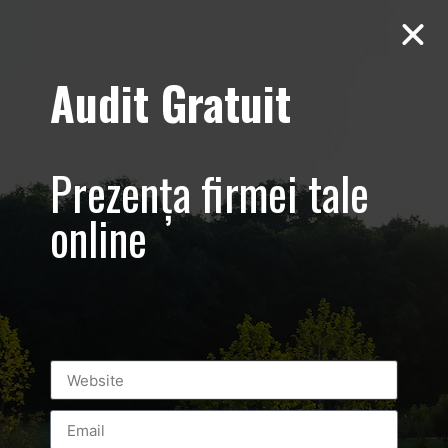
Audit Gratuit
Casa E4 –
Ecologica –
Prezența firmei tale
Corbeanca,
online
Paradisul Verde
Prezentare
imobiliara