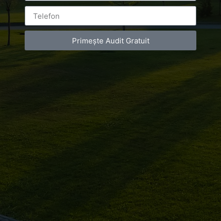
corporate
Primește Audit Gratuit
Leave a Reply
You must be
logged in
to post a comment.