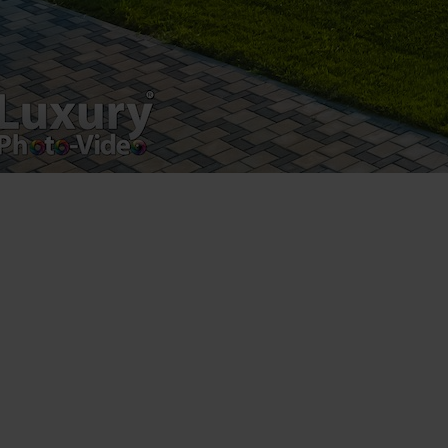
Luxury-Photo-Video is a Sun Luxes Int SRL
product.
Registered address – Romania, Bucharest,
Drumul Agatului 26A
VAT Number – RO 34775532
Copyright 2021 ©
Postări servicii
Fotografie de produs