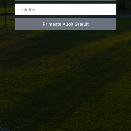
corporate
Primește Audit Gratuit
Leave a Reply
You must be
logged in
to post a comment.