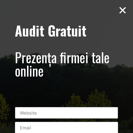
Audit Gratuit
Casa E4 –
Ecologica –
Prezența firmei tale
Corbeanca,
online
Paradisul Verde
Prezentare
imobiliara