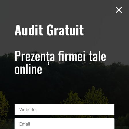
Audit Gratuit
Centrul de
evenimente
Prezența firmei tale
Bucuresti
online
Promovare –
Productie
publicitara