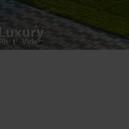
product.
Registered address – Romania, Bucharest,
Drumul Agatului 26A
VAT Number – RO 34775532
Copyright 2021 ©
Postări servicii
Fotografie de produs
Video Marketing
Promovare Online
Strategii de marketing