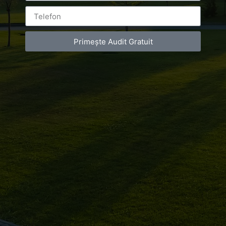
Primește Audit Gratuit
Leave a Reply
You must be
logged in
to post a comment.
Luxury-Photo-Video is a Sun Luxes Int SRL