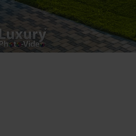
Copyright 2021 ©
Postări servicii
Fotografie de produs
Video Marketing
Promovare Online
Strategii de marketing
Testimonial Lorand Soareș Szasz
Contact Telefonic