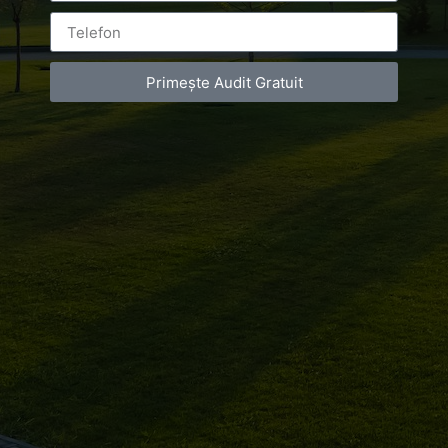
Leave a Reply
Primește Audit Gratuit
You must be
logged in
to post a comment.
Luxury-Photo-Video is a Sun Luxes Int SRL
product.
Registered address – Romania, Bucharest,
Drumul Agatului 26A
VAT Number – RO 34775532