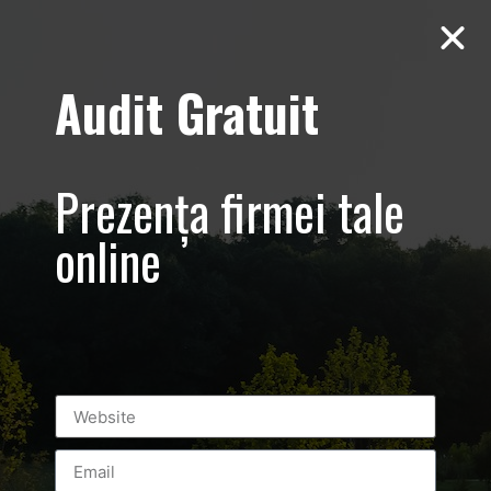
Audit Gratuit
Expunere, clienți
și vânzări mai
Prezența firmei tale
bune
online