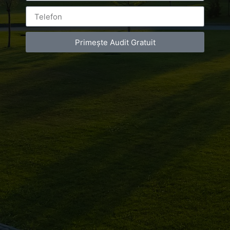
Primește Audit Gratuit
Luxury-Photo-Video is a Sun Luxes Int SRL
product.
Registered address – Romania, Bucharest,
Drumul Agatului 26A
VAT Number – RO 34775532
Copyright 2021 ©
Postări servicii