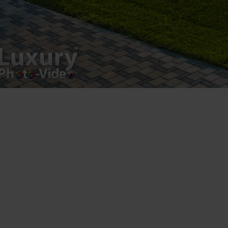
Fotografie de produs
Video Marketing
Promovare Online
Strategii de marketing
Testimonial Lorand Soareș Szasz
Contact Telefonic
RO: 031 631 12 13
RO: 0786 044 044
UK (free): 0808 189 0714
USA: 1 929 236 4585