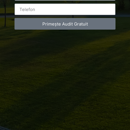
You must be
logged in
to post a comment.
Primește Audit Gratuit
Luxury-Photo-Video is a Sun Luxes Int SRL
product.
Registered address – Romania, Bucharest,
Drumul Agatului 26A
VAT Number – RO 34775532
Copyright 2021 ©