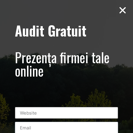
Audit Gratuit
Expunere, clienți
și vânzări mai
Prezența firmei tale
bune
online
Leave a Reply