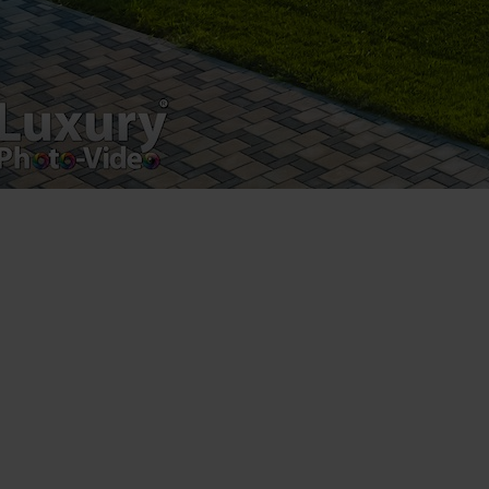
Postări servicii
Fotografie de produs
Video Marketing
Promovare Online
Strategii de marketing
Testimonial Lorand Soareș Szasz
Contact Telefonic
RO: 031 631 12 13