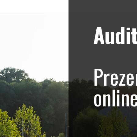
Audit
Strategii de marketing video
Blog
nți și vânzări mai 
Preze
onlin