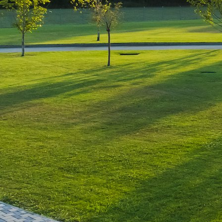
Leave a Reply
You must be
logged in
to post a comment.
Luxury-Photo-Video is a Sun
Luxes Int SRL product.