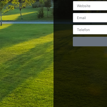
Postări servicii
Cont
Fotografie de produs
Video Marketing
RO: 0
Promovare Online