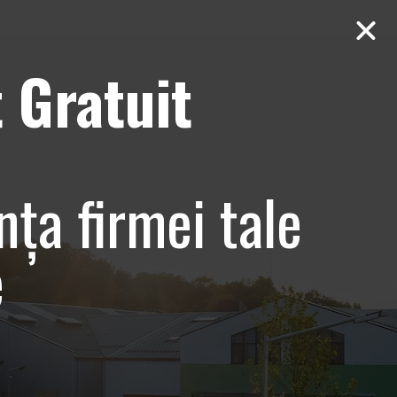
 Gratuit
Contact
AUDIT Gratuit
bune
nța firmei tale
e