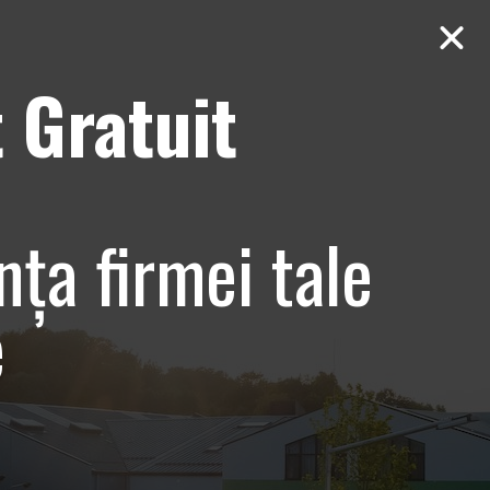
 Gratuit
Contact
AUDIT Gratuit
line centru
nța firmei tale
e