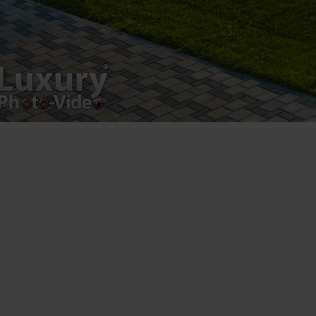
VAT Number – RO 34775532
Copyright 2021 ©
Postări servicii
Fotografie de produs
Video Marketing
Promovare Online
Strategii de marketing
Testimonial Lorand Soareș Szasz