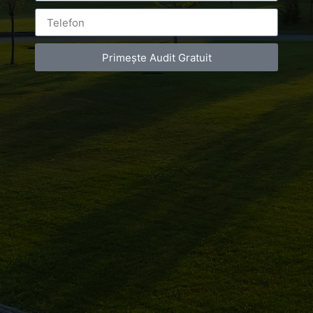
Primește Audit Gratuit
Leave a Reply
You must be
logged in
to post a comment.
Luxury-Photo-Video is a Sun Luxes Int SRL
product.
Registered address – Romania, Bucharest,
Drumul Agatului 26A