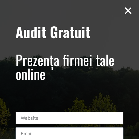
Audit Gratuit
kaufland-tara-
mea-sedinta-
Prezența firmei tale
foto-in-studio-
online
de-produse