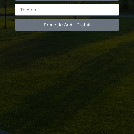
Primește Audit Gratuit
Leave a Reply
You must be
logged in
to post a comment.
Luxury-Photo-Video is a Sun Luxes Int SRL
product.
Registered address – Romania, Bucharest,