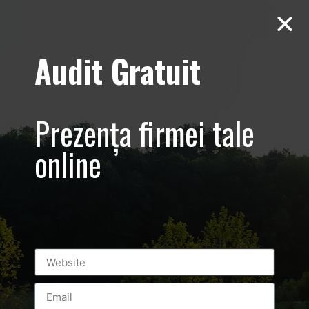
Audit Gratuit
kaufland-tara-
mea-sedinta-
Prezența firmei tale
foto-in-studio-
online
de-produse