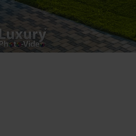
Drumul Agatului 26A
VAT Number – RO 34775532
Copyright 2021 ©
Postări servicii
Fotografie de produs
Video Marketing
Promovare Online
Strategii de marketing
Testimonial Lorand Soareș Szasz