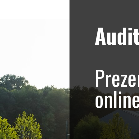
Audit
Strategii de marketing video
Blog
a Mea – Sedinta Fot
Preze
onlin