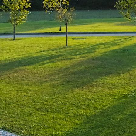
Leave a Reply
You must be
logged in
to post a comment.
Luxury-Photo-Video is a Sun