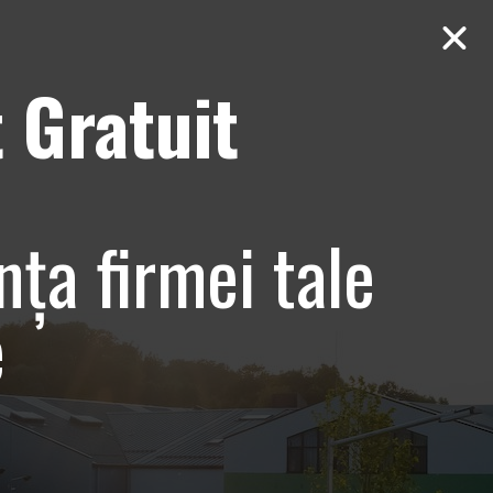
 Gratuit
Contact
AUDIT Gratuit
o in Studio de
nța firmei tale
e