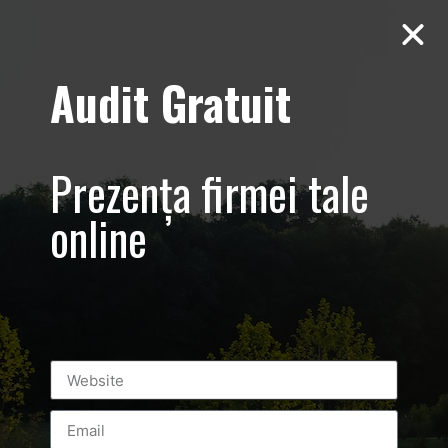
Audit Gratuit
Kaufland – Tara
Mea – Sedinta
Prezența firmei tale
Foto in Studio de
online
produse