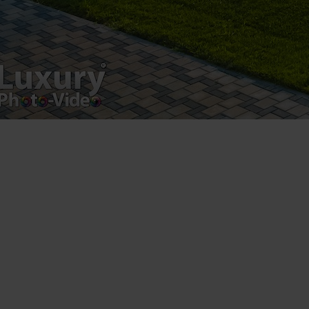
product.
Registered address – Romania, Bucharest,
Drumul Agatului 26A
VAT Number – RO 34775532
Copyright 2021 ©
Postări servicii
Fotografie de produs
Video Marketing
Promovare Online
Strategii de marketing