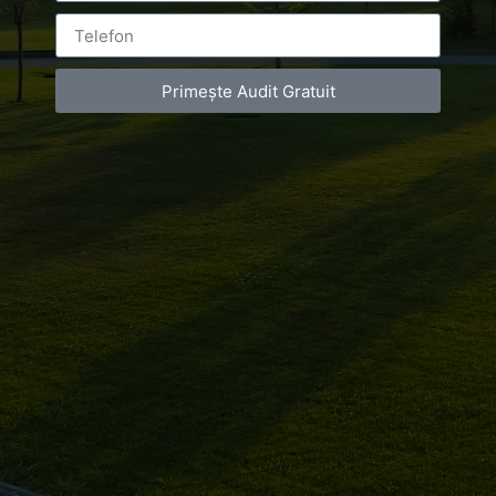
Primește Audit Gratuit
Leave a Reply
You must be
logged in
to post a comment.
Luxury-Photo-Video is a Sun Luxes Int SRL