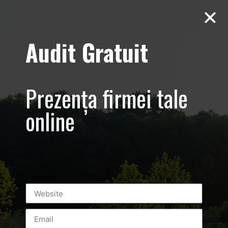
Audit Gratuit
Sedinta foto
personală Nawaf
Prezența firmei tale
Salameh –
online
fondatorul și
președintele
Alexandrion