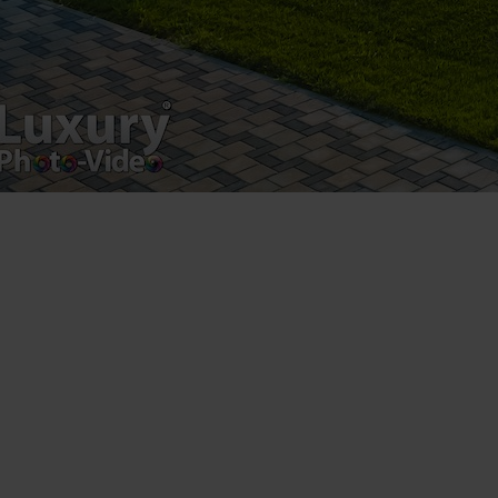
Luxury-Photo-Video is a Sun Luxes Int SRL
product.
Registered address – Romania, Bucharest,
Drumul Agatului 26A
VAT Number – RO 34775532
Copyright 2021 ©