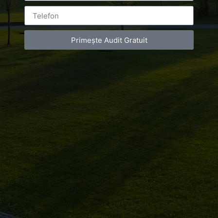
Primește Audit Gratuit
Leave a Reply
You must be
logged in
to post a comment.
Luxury-Photo-Video is a Sun Luxes Int SRL
product.