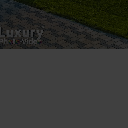
Registered address – Romania, Bucharest,
Drumul Agatului 26A
VAT Number – RO 34775532
Copyright 2021 ©
Postări servicii
Fotografie de produs
Video Marketing
Promovare Online
Strategii de marketing
Testimonial Lorand Soareș Szasz