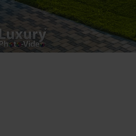
Luxury-Photo-Video is a Sun Luxes Int SRL
product.
Registered address – Romania, Bucharest,
Drumul Agatului 26A
VAT Number – RO 34775532
Copyright 2021 ©
Postări servicii
Fotografie de produs
Video Marketing