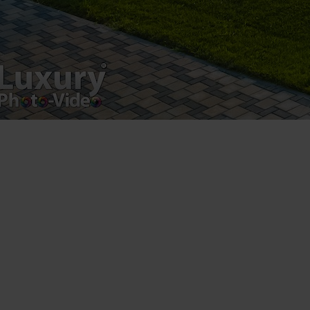
product.
Registered address – Romania, Bucharest,
Drumul Agatului 26A
VAT Number – RO 34775532
Copyright 2021 ©
Postări servicii
Fotografie de produs
Video Marketing
Promovare Online
Strategii de marketing