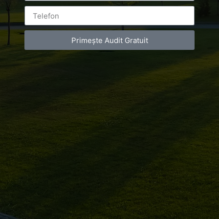
Primește Audit Gratuit
Leave a Reply
You must be
logged in
to post a comment.
Luxury-Photo-Video is a Sun Luxes Int SRL