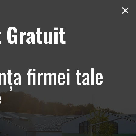
 Gratuit
Contact
AUDIT Gratuit
 Bucuresti,
nța firmei tale
e