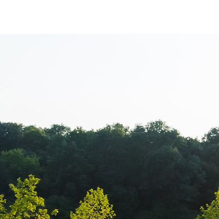
Sorana Darcle
echipamentul 