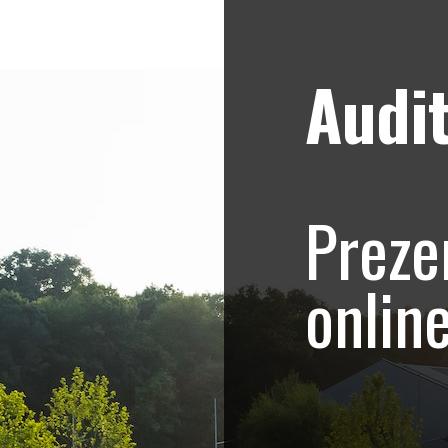
Audit
Strategii de marketing video
Blog
e – Promovare Rowe
Preze
Sculptor
onlin