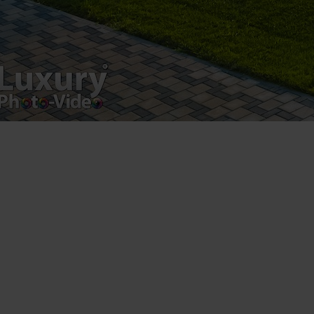
product.
Registered address – Romania, Bucharest,
Drumul Agatului 26A
VAT Number – RO 34775532
Copyright 2021 ©
Postări servicii
Fotografie de produs
Video Marketing
Promovare Online
Strategii de marketing