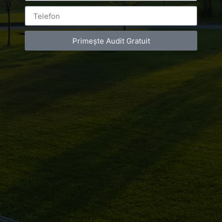
Furnizorul oficial de ciocolată al Curţii Regale Belgiene,
Primește Audit Gratuit
Leonidas, a sărbătorit primii 15 ani în România, în cadrul
unui eveniment de amploare organizat în incinta unui
centru important de afaceri din nordul Capitalei.
Aniversarea a fost onorată cu prezenţa Excelenţei Sale,
Ambasadorul Belgiei la Bucureşti, Thomas Baekelandt,
dar şi a unei importante delegaţii internaţionale
Leonidas, [...]
Luxury-Photo-Video is a Sun Luxes Int SRL