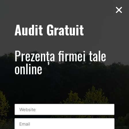
Audit Gratuit
Tag:
yamaha
Aero Squash Baneasa – Promovare
Prezența firmei tale
club
online