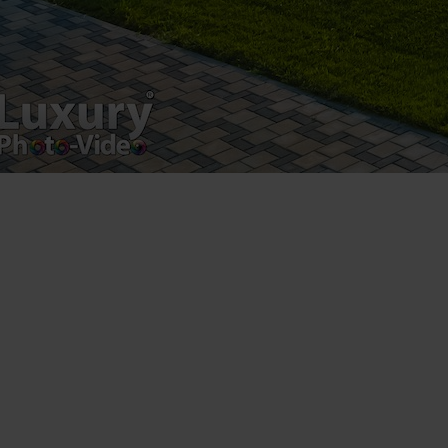
VAT Number – RO 34775532
Copyright 2021 ©
Postări servicii
Fotografie de produs
Video Marketing
Promovare Online
Strategii de marketing
Testimonial Lorand Soareș Szasz