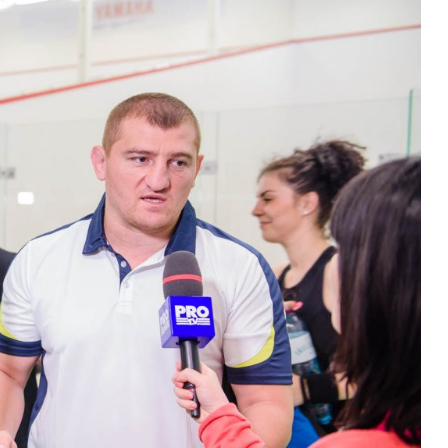
te Bucuresti
Founder Upriserz
ecomand cu
"Este un potențial uriaș să ajungi la m
to video, ceea ce
de oameni prin transmiterea emoției p
t fantastic!
video, recomand tuturor clienților mei
lucreză cu
recurgă la asta, cum am recurs si noi