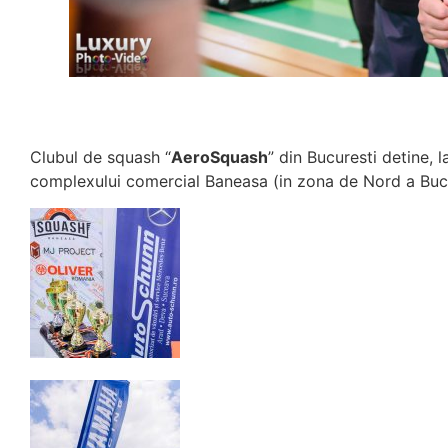
deadline și livrează servicii
calitate!"
Cătălin Niculae
CEO CENTRUL DE EVENIMENTE
Clubul de squash “
AeroSquash
” din Bucuresti detine,
complexului comercial Baneasa (in zona de Nord a Bucu