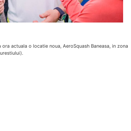
 de foarte bună
multe ori cu Luxury-Photo-Video"
Lorand Soares Szasz
FOUNDER UPRISERZ
 la ora actuala o locatie noua, AeroSquash Baneasa, in zona
restiului).