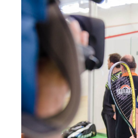
Owner Centrul de Evenimen
"Colaborare foarte bună, r
încredere tuturor sa facă fo
au reușit să facă este absolu
Sunt profesioniști, flexibili, 