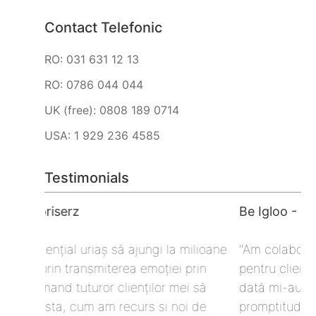
Contact Telefonic
RO: 031 631 12 13
RO: 0786 044 044
UK (free): 0808 189 0714
USA: 1 929 236 4585
Testimonials
Be Igloo - Public Relations
O
ilioane
"Am colaborat cu ei in diverse proiecte,
"
rin
pentru clienti din domenii vaste. De fiecare
î
 să
dată mi-au întrecut așteptările prin
a
 de
promptitudinea lor, calitatea materialelor și
S