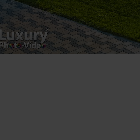
VAT Number – RO 34775532
Copyright 2021 ©
Postări servicii
Fotografie de produs
Video Marketing
Promovare Online
Strategii de marketing
Testimonial Lorand Soareș Szasz