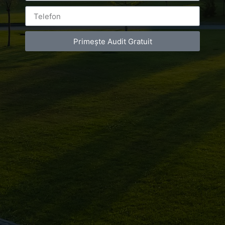
Primește Audit Gratuit
Leave a Reply
You must be
logged in
to post a comment.
Luxury-Photo-Video is a Sun Luxes Int SRL
product.
Registered address – Romania, Bucharest,
Drumul Agatului 26A