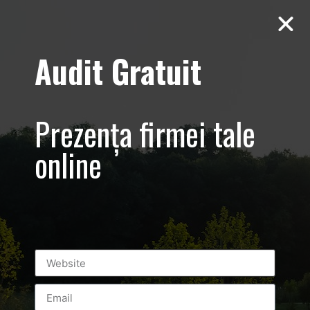
Audit Gratuit
Yamatto Zaharia
Sedinta foto
Prezența firmei tale
profesionala
online
sportiv KEMPO