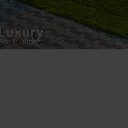
Drumul Agatului 26A
VAT Number – RO 34775532
Copyright 2021 ©
Postări servicii
Fotografie de produs
Video Marketing
Promovare Online
Strategii de marketing
Testimonial Lorand Soareș Szasz