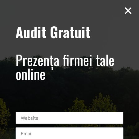
Audit Gratuit
Yamatto Zaharia
Sedinta foto
Prezența firmei tale
profesionala
online
sportiv KEMPO