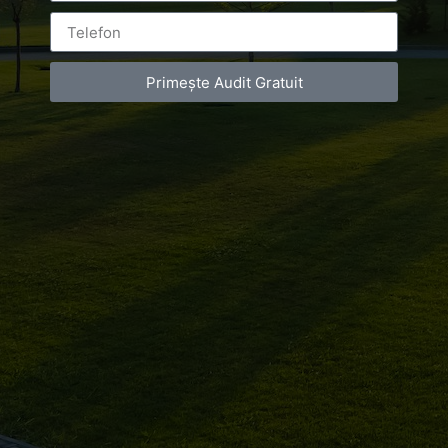
Primește Audit Gratuit
Leave a Reply
You must be
logged in
to post a comment.
Luxury-Photo-Video is a Sun Luxes Int SRL
product.
Registered address – Romania, Bucharest,