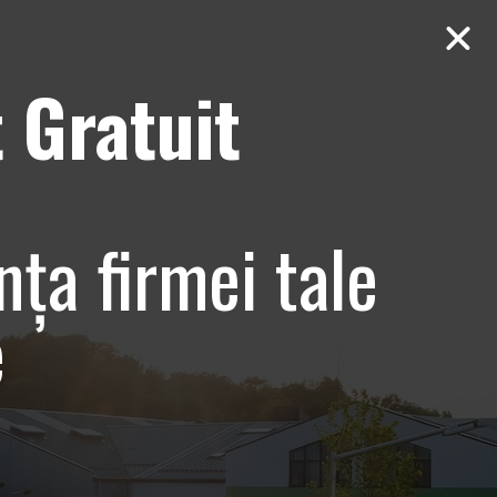
 Gratuit
Contact
AUDIT Gratuit
fesionala
nța firmei tale
e