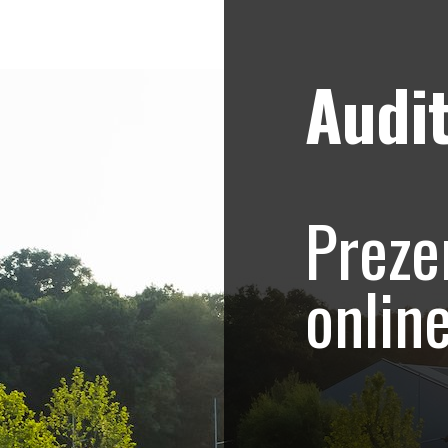
Audit
Strategii de marketing video
Blog
a Sedinta foto pro
Preze
O
onlin