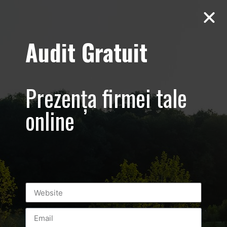
Audit Gratuit
Yamatto Zaharia
Sedinta foto
Prezența firmei tale
profesionala
online
sportiv KEMPO