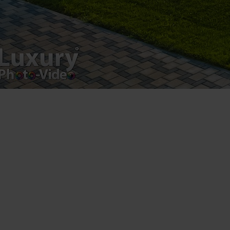
Luxury-Photo-Video is a Sun Luxes Int SRL
product.
Registered address – Romania, Bucharest,
Drumul Agatului 26A
VAT Number – RO 34775532
Copyright 2021 ©
Postări servicii
Fotografie de produs
Video Marketing
Promovare Online