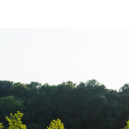
Yofi Hair Acad
Dulceanu – Pr
Bucuresti