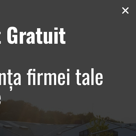
 Gratuit
Contact
AUDIT Gratuit
cisca Andreea
nța firmei tale
nfrumusetare
e