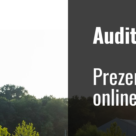
Audit
Strategii de marketing video
Blog
emy – Olga si Fran
Preze
omovare salon de i
onlin