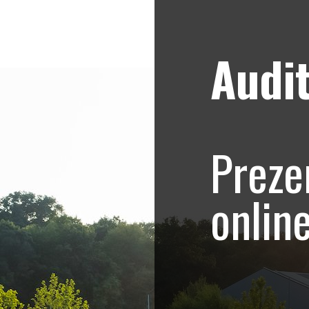
Audit
Strategii de marketing video
Blog
emy – Olga si Fran
Preze
omovare salon de i
onlin