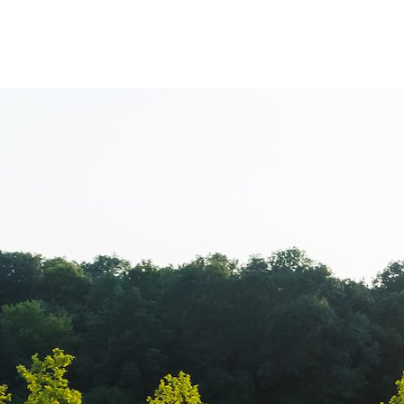
Yofi Hair Acad
Dulceanu – Pr
Bucuresti