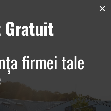
 Gratuit
Contact
AUDIT Gratuit
cisca Andreea
nța firmei tale
nfrumusetare
e